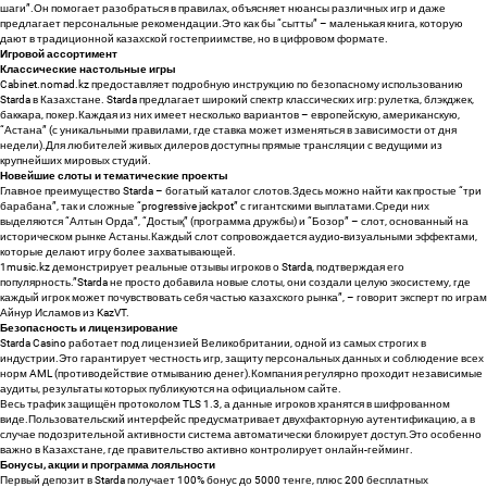
шаги”.Он помогает разобраться в правилах, объясняет нюансы различных игр и даже
предлагает персональные рекомендации.Это как бы “сытты” – маленькая книга, которую
дают в традиционной казахской гостеприимстве, но в цифровом формате.
Игровой ассортимент
Классические настольные игры
Cabinet.nomad.kz предоставляет подробную инструкцию по безопасному использованию
Starda
в Казахстане. Starda предлагает широкий спектр классических игр: рулетка, блэкджек,
баккара, покер.Каждая из них имеет несколько вариантов – европейскую, американскую,
“Астана” (с уникальными правилами, где ставка может изменяться в зависимости от дня
недели).Для любителей живых дилеров доступны прямые трансляции с ведущими из
крупнейших мировых студий.
Новейшие слоты и тематические проекты
Главное преимущество Starda – богатый каталог слотов.Здесь можно найти как простые “три
барабана”, так и сложные “progressive jackpot” с гигантскими выплатами.Среди них
выделяются “Алтын Орда”, “Достық” (программа дружбы) и “Бозор” – слот, основанный на
историческом рынке Астаны.Каждый слот сопровождается аудио‑визуальными эффектами,
которые делают игру более захватывающей.
1music.kz
демонстрирует реальные отзывы игроков о Starda, подтверждая его
популярность.”Starda не просто добавила новые слоты, они создали целую экосистему, где
каждый игрок может почувствовать себя частью казахского рынка”, – говорит эксперт по играм
Айнур Исламов из KazVT.
Безопасность и лицензирование
Starda Casino работает под лицензией Великобритании, одной из самых строгих в
индустрии.Это гарантирует честность игр, защиту персональных данных и соблюдение всех
норм AML (противодействие отмыванию денег).Компания регулярно проходит независимые
аудиты, результаты которых публикуются на официальном сайте.
Весь трафик защищён протоколом TLS 1.3, а данные игроков хранятся в шифрованном
виде.Пользовательский интерфейс предусматривает двухфакторную аутентификацию, а в
случае подозрительной активности система автоматически блокирует доступ.Это особенно
важно в Казахстане, где правительство активно контролирует онлайн‑гейминг.
Бонусы, акции и программа лояльности
Первый депозит в Starda получает 100% бонус до 5000 тенге, плюс 200 бесплатных